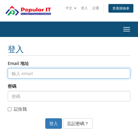
中文
登入
註冊
查看購物車
切
換
導
登入
覽
Email 地址
密碼
記住我
忘記密碼？