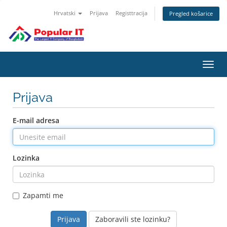
Hrvatski
Prijava
Registtracija
Pregled košarice
Preba
navig
Prijava
E-mail adresa
Lozinka
Zapamti me
Zaboravili ste lozinku?