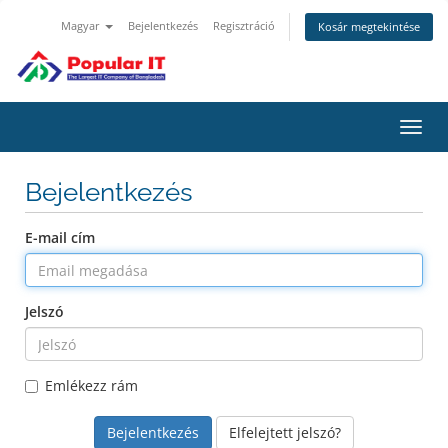
Magyar
Bejelentkezés
Regisztráció
Kosár megtekintése
Váltá
a
navig
Bejelentkezés
E-mail cím
Jelszó
Emlékezz rám
Elfelejtett jelszó?