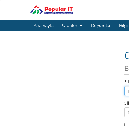
Ana Sayfa
Ürünler
Duyurular
Bilgi
G
B
E-
Şi