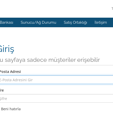
 Bankası
Sunucu/Ağ Durumu
Satış Ortaklığı
İletişim
iriş
u sayfaya sadece müşteriler erişebilir
Posta Adresi
fre
Beni hatırla