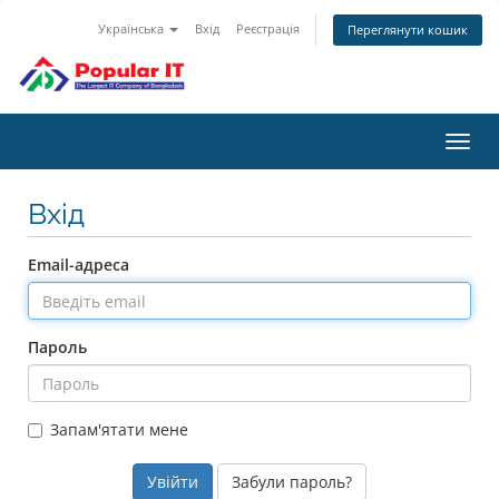
Українська
Вхід
Реєстрація
Переглянути кошик
Пере
наві
Вхід
Email-адреса
Пароль
Запам'ятати мене
Забули пароль?