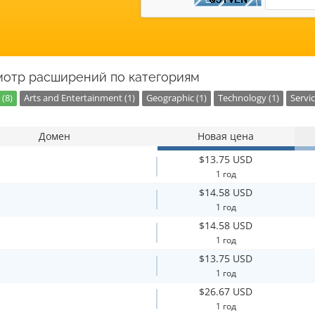
отр расширений по категориям
(8)
Arts and Entertainment (1)
Geographic (1)
Technology (1)
Servic
Домен
Новая цена
$13.75 USD
1 год
$14.58 USD
1 год
$14.58 USD
1 год
$13.75 USD
1 год
$26.67 USD
1 год