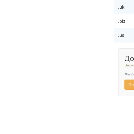
.uk
.biz
.us
До
Выбе
Мы р
По