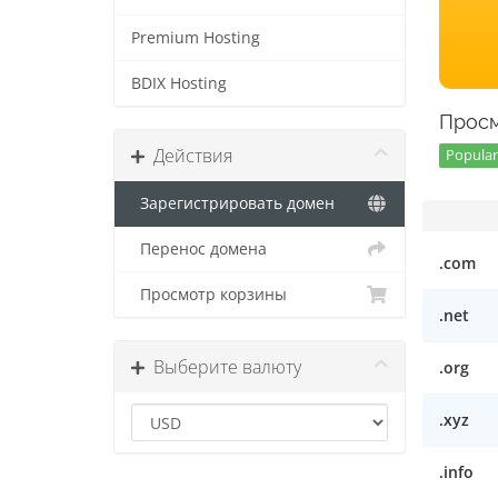
Premium Hosting
BDIX Hosting
Просм
Действия
Popular 
Зарегистрировать домен
Перенос домена
.com
Просмотр корзины
.net
Выберите валюту
.org
.xyz
.info