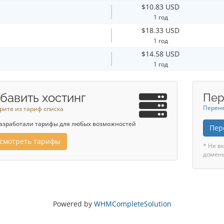
$10.83 USD
1 год
$18.33 USD
1 год
$14.58 USD
1 год
бавить хостинг
Пер
Перене
рите из тариф списка
азработали тарифы для любых возможностей
Пер
смотреть тарифы
* Не в
домен
Powered by
WHMCompleteSolution