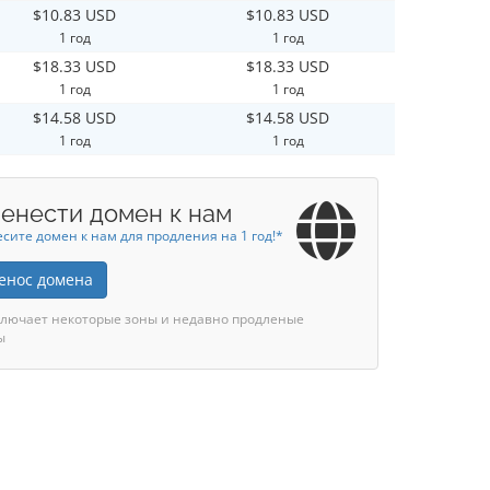
$10.83 USD
$10.83 USD
1 год
1 год
$18.33 USD
$18.33 USD
1 год
1 год
$14.58 USD
$14.58 USD
1 год
1 год
енести домен к нам
сите домен к нам для продления на 1 год!*
енос домена
ключает некоторые зоны и недавно продленые
ы