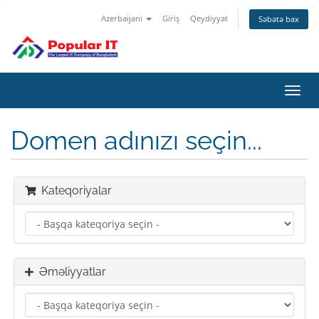
Azerbaijani
Giriş
Qeydiyyat
Səbətə bax
Naviq
keçid
Domen adınızı seçin...
Kateqoriyalar
Əməliyyatlar