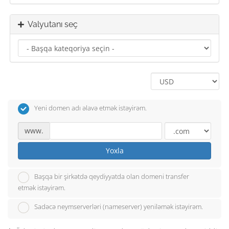
Valyutanı seç
Yeni domen adı əlavə etmək istəyirəm.
www.
Yoxla
Başqa bir şirkətdə qeydiyyatda olan domeni transfer
etmək istəyirəm.
Sadəcə neymserverləri (nameserver) yeniləmək istəyirəm.