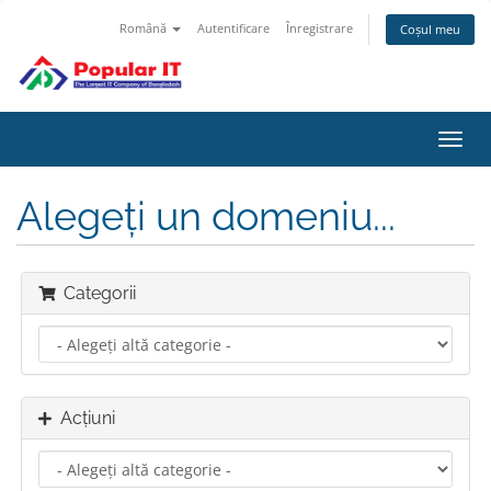
Română
Autentificare
Înregistrare
Coșul meu
Navi
Toggl
Alegeți un domeniu...
Categorii
Acțiuni