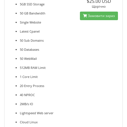
$25.00 USD
5GB SSD Storage
Щорічно
50 GB Bandwidth
Замовити зараз
Single Website
Latest Cpanel
50 Sub Domains
50 Databases
50 WebMail
512MB RAM Limit
1 Core Limit
20 Entry Process
40 NPROC
2MB/s IO
Lightspeed Web server
Cloud Linux