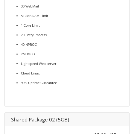
30 WebMail
512MB RAM Limit
1 Core Limit
20 Entry Process
40 NPROC
2MB/s IO
Lightspeed Web server
Cloud Linux
99.9 Uptime Guarantee
Shared Package 02 (5GB)