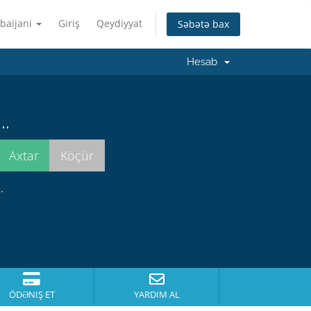
baijani
Giriş
Qeydiyyat
Səbətə bax
Hesab
..
.
ÖDƏNIŞ ET
YARDIM AL