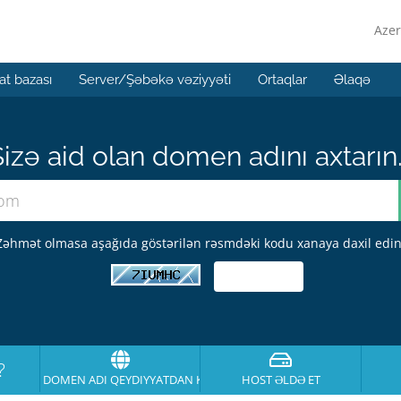
Azer
t bazası
Server/Şəbəkə vəziyyəti
Ortaqlar
Əlaqə
izə aid olan domen adını axtarın.
Zəhmət olmasa aşağıda göstərilən rəsmdəki kodu xanaya daxil edin
?
DOMEN ADI QEYDIYYATDAN KEÇIRT
HOST ƏLDƏ ET