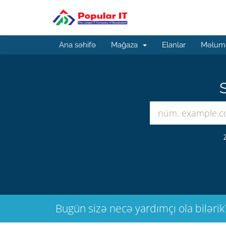
Ana səhifə
Mağaza
Elanlar
Məluma
S
Bugün sizə necə yardımçı ola bilərik