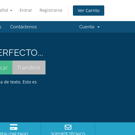
añol
Entrar
Registrarse
Ver Carrito
s
Contáctenos
Cuenta
RFECTO...
a de texto. Esto es
REALIZAR PAGO
SOPORTE TÉCNICO