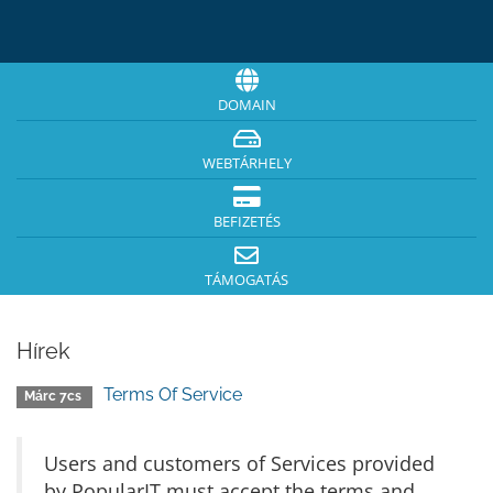
DOMAIN
WEBTÁRHELY
BEFIZETÉS
TÁMOGATÁS
Hírek
Terms Of Service
Márc 7cs
Users and customers of Services provided
by PopularIT must accept the terms and