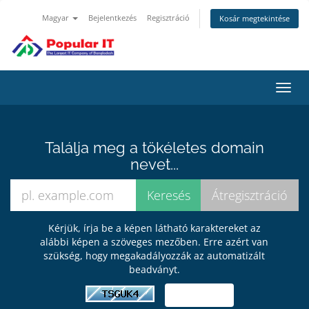
Magyar
Bejelentkezés
Regisztráció
Kosár megtekintése
Váltá
a
navig
Találja meg a tökéletes domain
nevet...
Kérjük, írja be a képen látható karaktereket az
alábbi képen a szöveges mezőben. Erre azért van
szükség, hogy megakadályozzák az automatizált
beadványt.