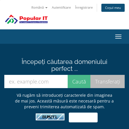
Română
Autentificare
Înregistrare
Coșul meu
Navi
Toggl
Începeți căutarea domeniului
perfect ...
Vă rugăm să introduceți caracterele din imaginea
de mai jos. Această măsură este necesară pentru a
preveni trimiterea automatizată de spam.