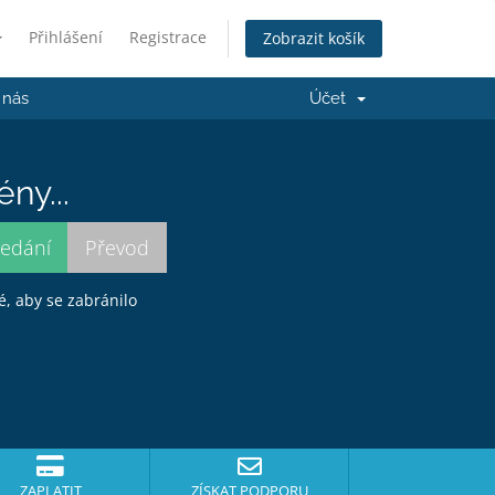
Přihlášení
Registrace
Zobrazit košík
 nás
Účet
ny...
é, aby se zabránilo
ZAPLATIT
ZÍSKAT PODPORU