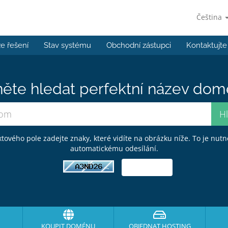
Čeština
e řešení
Stav systému
Obchodní zástupci
Kontaktujte
ěte hledat perfektní název domé
tového pole zadejte znaky, které vidíte na obrázku níže. To je nutn
automatickému odesílání.
KOUPIT DOMÉNU
OBJEDNAT HOSTING