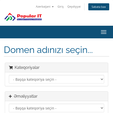
Azerbaijani
Giriş
Qeydiyyat
Səbətə bax
Naviq
keçid
Domen adınızı seçin...
Kateqoriyalar
Əməliyyatlar