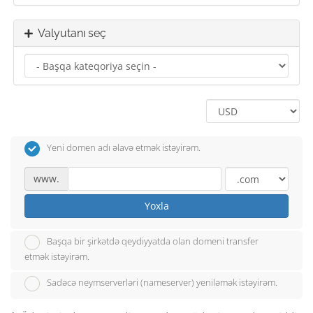
Valyutanı seç
Yeni domen adı əlavə etmək istəyirəm.
www.
Yoxla
Başqa bir şirkətdə qeydiyyatda olan domeni transfer
etmək istəyirəm.
Sadəcə neymserverləri (nameserver) yeniləmək istəyirəm.