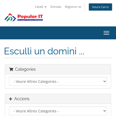
Català
Entrada
Registrar-se
Veure Carro
Canv
la
nave
Esculli un domini ...
Categories
Accions