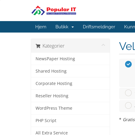
Hjem
Butikk
Driftsmeldinger
Kunn
Vel
Kategorier
NewsPaper Hosting
Shared Hosting
Corporate Hosting
Reseller Hosting
WordPress Theme
*
Grati
PHP Script
All Extra Service