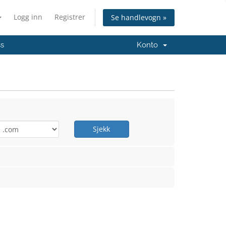
Logg inn
Registrer
Se handlevogn »
ss
Konto
Sjekk