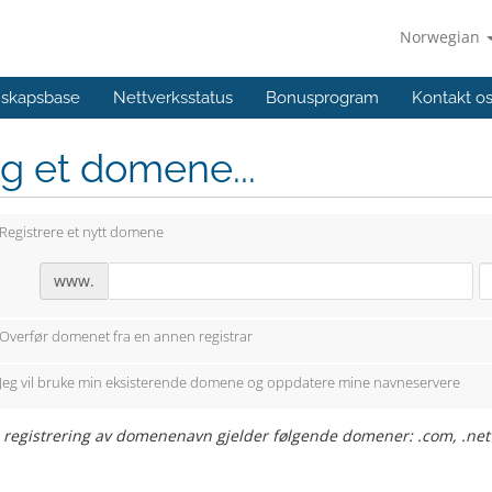
Norwegian
skapsbase
Nettverksstatus
Bonusprogram
Kontakt o
g et domene...
Registrere et nytt domene
www.
Overfør domenet fra en annen registrar
Jeg vil bruke min eksisterende domene og oppdatere mine navneservere
s registrering av domenenavn gjelder følgende domener: .com, .net