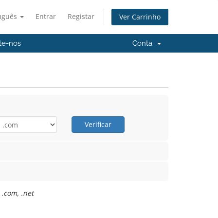
uguês
Entrar
Registar
Ver Carrinho
te-nos
Conta
Verificar
 .com, .net