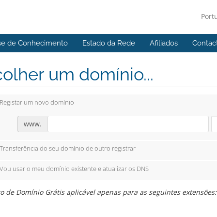
Port
se de Conhecimento
Estado da Rede
Afiliados
Contac
olher um domínio...
Registar um novo domínio
www.
Transferência do seu domínio de outro registrar
Vou usar o meu domínio existente e atualizar os DNS
o de Domínio Grátis aplicável apenas para as seguintes extensões: