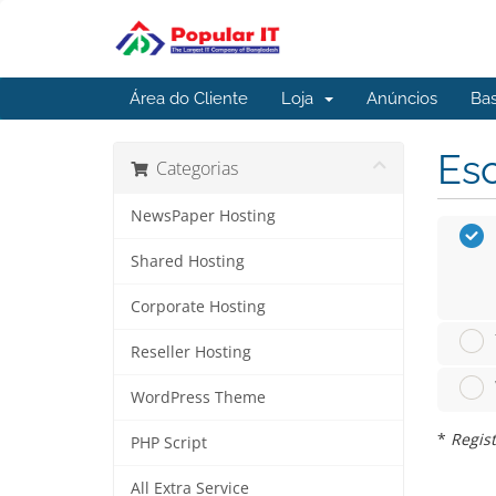
Área do Cliente
Loja
Anúncios
Ba
Esc
Categorias
NewsPaper Hosting
Shared Hosting
Corporate Hosting
Reseller Hosting
WordPress Theme
*
Regist
PHP Script
All Extra Service