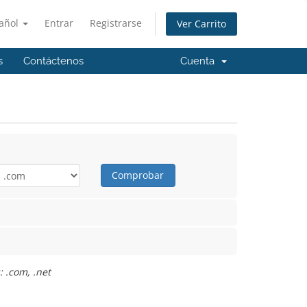
añol
Entrar
Registrarse
Ver Carrito
s
Contáctenos
Cuenta
Comprobar
 .com, .net