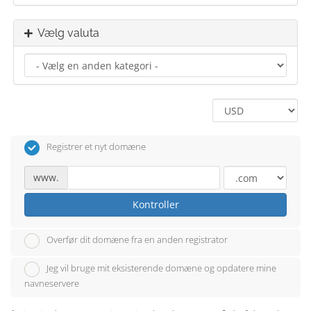
Vælg valuta
Registrer et nyt domæne
www.
Kontroller
Overfør dit domæne fra en anden registrator
Jeg vil bruge mit eksisterende domæne og opdatere mine
navneservere