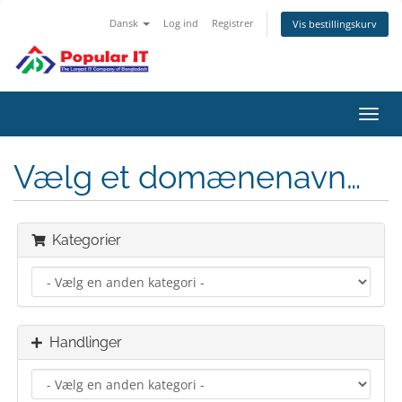
Dansk
Log ind
Registrer
Vis bestillingskurv
Skift
navig
Vælg et domænenavn…
Kategorier
Handlinger